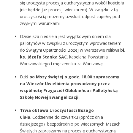
się uroczysta procesja eucharystyczna wokół kościoła
(nie będzie już procesji wieczorem). W związku z tą
uroczystością możemy uzyskać odpust zupełny pod
zwykłymi warunkami.
Dzisiejsza niedziela jest wyjątkowym dniem dla
pallotynów w związku z uroczystym wprowadzeniem
do Świątyni Opatrzności Bożej w Warszawie relikwii
bł.
ks. Józefa Stanka SAC
, kapelana Powstania
Warszawskiego i męczennika za Warszawę.
Dziś
po Mszy świętej o godz. 18.00 zapraszamy
na Wieczór Uwielbienia prowadzony przez
wspólnotę Przyjaciół Oblubieńca i Pallotyńską
Szkołę Nowej Ewangelizacji.
Trwa oktawa Uroczystości Bożego
Ciała
. Codziennie do czwartku (oprócz dnia
dzisiejszego) bezpośrednio po wieczornych Mszach
Świętych zapraszamy na procesję eucharystyczną