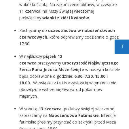
wokół kościoła. Na zakończenie oktawy, w czwartek
11 czerwca, na Mszy Świętej wieczornej
poświęcimy
wianki z ziół i kwiatów
.
Zachęcamy do
uczestnictwa w nabożeństwach
czerwcowych
, które odprawiamy codziennie o godz.
17:30
W najbliższy
piątek 12
czerwca
przeżywamy
uroczystość Najświętszego
Serca Pana Jezusa.
Msze święte
w naszym kościele
będą odprawione o godzinie:
6.30, 7.30, 15.00 i
18.00.
W związku z tą Uroczystością w tym dniu nie
obowiązuje wstrzemięźliwość od pokarmów
mięsnych.
W sobotę
13 czerwca
, po Mszy świętej wieczornej
zapraszamy na
Nabożeństwo Fatimskie
. Intencje
fatimskie prosimy przynosić do zakrystii przed Mszą
świętą o godz. 18.00.